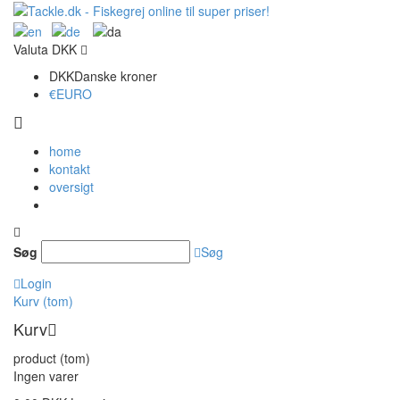
Valuta
DKK
DKK
Danske kroner
€
EURO
home
kontakt
oversigt
Søg
Søg
Login
Kurv
(tom)
Kurv
product
(tom)
Ingen varer